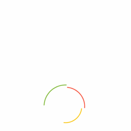
Μαλλιά
Με Δραστικά συστατικά
από κόκκινα
φρούτα
όπως
Κράνμπερι , Ρόδι, Κινόα,
Jojoba
και
Αλόη
Μύθοι για την Ανάπτυξη
Μαλλιών (που πρέπει να
ξεχάσεις)
Τα θαυματουργά προϊόντα δεν υπάρχουν
– Η
ανάπτυξη απαιτεί συνέπεια και φροντίδα, όχι μαγικά
σκευάσματα.
Το συχνό βούρτσισμα ΔΕΝ επιταχύνει την