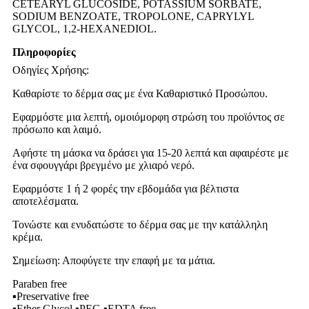
CETEARYL GLUCOSIDE, POTASSIUM SORBATE,
SODIUM BENZOATE, TROPOLONE, CAPRYLYL
GLYCOL, 1,2-HEXANEDIOL.
Πληροφορίες
Οδηγίες Χρήσης:
Καθαρίστε το δέρμα σας με ένα Καθαριστικό Προσώπου.
Εφαρμόστε μια λεπτή, ομοιόμορφη στρώση του προϊόντος σε
πρόσωπο και λαιμό.
Αφήστε τη μάσκα να δράσει για 15-20 λεπτά και αφαιρέστε με
ένα σφουγγάρι βρεγμένο με χλιαρό νερό.
Εφαρμόστε 1 ή 2 φορές την εβδομάδα για βέλτιστα
αποτελέσματα.
Τονώστε και ενυδατώστε το δέρμα σας με την κατάλληλη
κρέμα.
Σημείωση: Αποφύγετε την επαφή με τα μάτια.
Paraben free
▪Preservative free
▪Ether Glycol ▪PEG ▪EDTA free