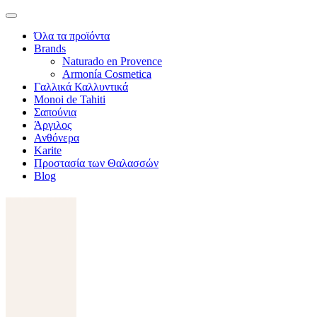
Όλα τα προϊόντα
Brands
Naturado en Provence
Armonía Cosmetica
Γαλλικά Καλλυντικά
Monoi de Tahiti
Σαπούνια
Άργιλος
Ανθόνερα
Karite
Προστασία των Θαλασσών
Blog