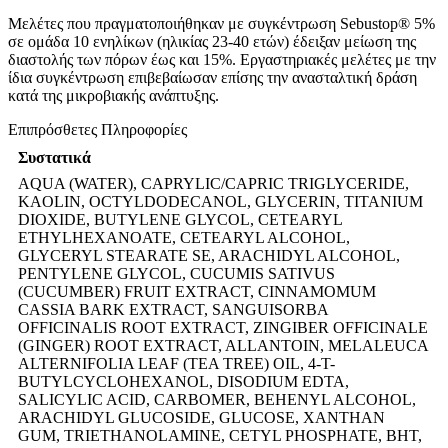
Μελέτες που πραγματοποιήθηκαν με συγκέντρωση Sebustop® 5%
σε ομάδα 10 ενηλίκων (ηλικίας 23-40 ετών) έδειξαν μείωση της
διαστολής των πόρων έως και 15%. Εργαστηριακές μελέτες με την
ίδια συγκέντρωση επιβεβαίωσαν επίσης την ανασταλτική δράση
κατά της μικροβιακής ανάπτυξης.
Επιπρόσθετες Πληροφορίες
Συστατικά
AQUA (WATER), CAPRYLIC/CAPRIC TRIGLYCERIDE,
KAOLIN, OCTYLDODECANOL, GLYCERIN, TITANIUM
DIOXIDE, BUTYLENE GLYCOL, CETEARYL
ETHYLHEXANOATE, CETEARYL ALCOHOL,
GLYCERYL STEARATE SE, ARACHIDYL ALCOHOL,
PENTYLENE GLYCOL, CUCUMIS SATIVUS
(CUCUMBER) FRUIT EXTRACT, CINNAMOMUM
CASSIA BARK EXTRACT, SANGUISORBA
OFFICINALIS ROOT EXTRACT, ZINGIBER OFFICINALE
(GINGER) ROOT EXTRACT, ALLANTOIN, MELALEUCA
ALTERNIFOLIA LEAF (TEA TREE) OIL, 4-T-
BUTYLCYCLOHEXANOL, DISODIUM EDTA,
SALICYLIC ACID, CARBOMER, BEHENYL ALCOHOL,
ARACHIDYL GLUCOSIDE, GLUCOSE, XANTHAN
GUM, TRIETHANOLAMINE, CETYL PHOSPHATE, BHT,