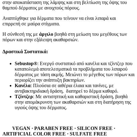
στην αποκατάσταση της λάμψης και στη βελτίωση της όψης του
θαμπού δέρματος με ανοιχτούς πόρους.
Αναπτύχθηκε για δέρματα που τείνουν να είναι λιπαρά και
επιρρεπή σε μαύρα στίγματα.
Η σύνθεσή της με
άργιλο
βοηθά στη μείωση του μεγέθους των
πόρων και στην εξάλειψη ακαθαρσιών.
Δραστικά Συστατικά:
Sebustop®
: Ενεργό συστατικό από κανέλα και τζίντζερ που
καταπολεμά αποτελεσματικά τα προβλήματα του λιπαρού
δέρματος με τάση ακμής. Μειώνει το μέγεθος των πόρων και
περιορίζει την ανάπτυξη βακτηρίων.
Κανέλα
: Πλούσια σε αιθέρια έλαια και τανίνες, με
αντιβακτηριδιακή δράση, διατηρεί το δέρμα καθαρό.
Τζίντζερ
: Με αντισηπτική και καθαριστική δράση, βοηθά
στην απομάκρυνση των ακαθαρσιών και στη διατήρηση της
υγιούς όψης του δέρματος.
VEGAN · PARABEN FREE · SILICON FREE ·
ARTIFICIAL COLOR FREE · SULFATE FREE