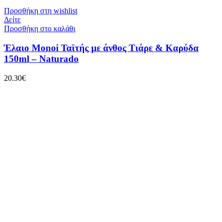
Προσθήκη στη wishlist
Δείτε
Προσθήκη στο καλάθι
Έλαιο Monoi Ταϊτής με άνθος Τιάρε & Καρύδα
150ml – Naturado
20.30
€