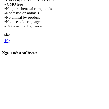
▪ GMO free
▪No petrochemical compounds
▪Not tested on animals
▪No animal by-product
▪Not use colouring agents
▪100% natural fragrance
size
10g
Σχετικά προϊόντα