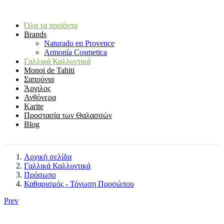
Όλα τα προϊόντα
Brands
Naturado en Provence
Armonía Cosmetica
Γαλλικά Καλλυντικά
Monoi de Tahiti
Σαπούνια
Άργιλος
Ανθόνερα
Karite
Προστασία των Θαλασσών
Blog
Αρχική σελίδα
Γαλλικά Καλλυντικά
Πρόσωπο
Καθαρισμός - Τόνωση Προσώπου
Prev