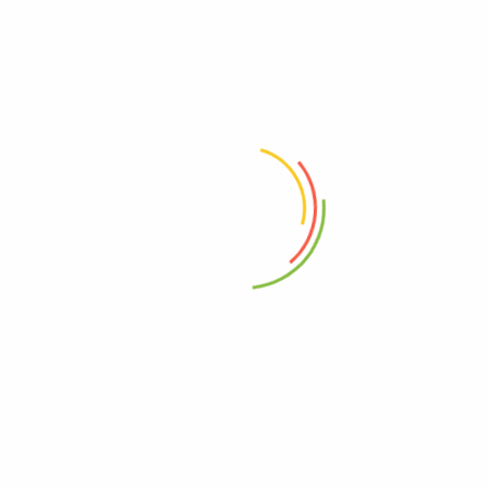
Πόρων 10gr – Armonía
Cosmetica
2.50
€
Επικοινωνήστε μαζί μας
info@elmeliabio.com
ΚΑΛΈΣΤΕ ΜΑΣ
2310219822