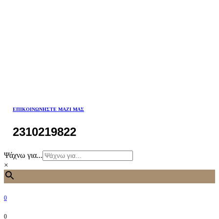
ΕΠΙΚΟΙΝΩΝΉΣΤΕ ΜΑΖΊ ΜΑΣ
2310219822
Ψάχνω για...
×
0
0