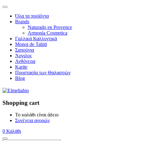
Όλα τα προϊόντα
Brands
Naturado en Provence
Armonía Cosmetica
Γαλλικά Καλλυντικά
Monoi de Tahiti
Σαπούνια
Άργιλος
Ανθόνερα
Karite
Προστασία των Θαλασσών
Blog
Shopping cart
Το καλάθι είναι άδειο
Συνέχεια αγορών
0
Καλάθι