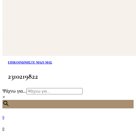
ΕΠΙΚΟΙΝΩΝΉΣΤΕ ΜΑΖΊ ΜΑΣ
2310219822
Ψάχνω για...
×
0
0