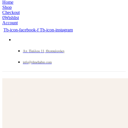
Home
Shop
Checkout
0
Wishlist
Account
Tb-icon-facebook-f
Tb-icon-instagram
Απ. Παύλου 11, Θεσσαλονίκη
info@elmeliabio.com