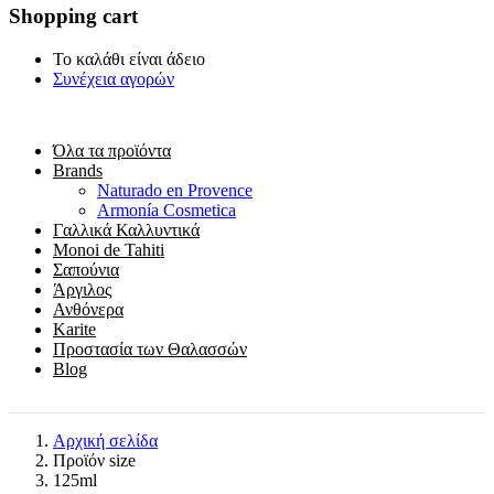
Shopping cart
Το καλάθι είναι άδειο
Συνέχεια αγορών
Όλα τα προϊόντα
Brands
Naturado en Provence
Armonía Cosmetica
Γαλλικά Καλλυντικά
Monoi de Tahiti
Σαπούνια
Άργιλος
Ανθόνερα
Karite
Προστασία των Θαλασσών
Blog
Αρχική σελίδα
Προϊόν size
125ml