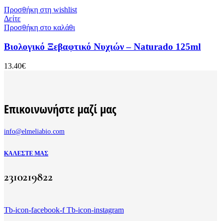
Προσθήκη στη wishlist
Δείτε
Προσθήκη στο καλάθι
Bιολογικό Ξεβαφτικό Νυχιών – Naturado 125ml
13.40
€
Επικοινωνήστε μαζί μας
info@elmeliabio.com
ΚΑΛΈΣΤΕ ΜΑΣ
2310219822
Tb-icon-facebook-f
Tb-icon-instagram