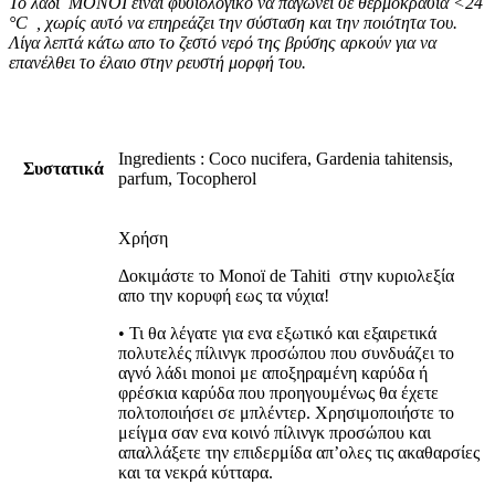
T
o λάδι MONOÏ είναι φυσιολογικό να παγώνει σε θερμοκρασία <24
°C , χωρίς αυτό να επηρεάζει την σύσταση και την ποιότητα του.
Λίγα λεπτά κάτω απο το ζεστό νερό της βρύσης αρκούν για να
επανέλθει το έλαιο στην ρευστή μορφή του.
Ingredients : Coco nucifera, Gardenia tahitensis,
Συστατικά
parfum, Tocopherol
Χρήση
Δοκιμάστε το Monoï de Tahiti στην κυριολεξία
απο την κορυφή εως τα νύχια!
• Τι θα λέγατε για ενα εξωτικό και εξαιρετικά
πολυτελές πίλινγκ προσώπου που συνδυάζει το
αγνό λάδι monoi με αποξηραμένη καρύδα ή
φρέσκια καρύδα που προηγουμένως θα έχετε
πολτοποιήσει σε μπλέντερ. Χρησιμοποιήστε το
μείγμα σαν ενα κοινό πίλινγκ προσώπου και
απαλλάξετε την επιδερμίδα απ’ολες τις ακαθαρσίες
και τα νεκρά κύτταρα.