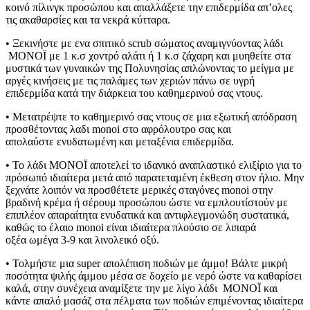
κοινό πίλινγκ προσώπου και απαλλάξετε την επιδερμίδα απ’ολες
τις ακαθαρσίες και τα νεκρά κύτταρα.
• Ξεκινήστε με ενα σπιτικό scrub σώματος αναμιγνύοντας λάδι
MONOÏ με 1 κ.σ χοντρό αλάτι ή 1 κ.σ ζάχαρη και μυηθείτε στα
μυστικά των γυναικών της Πολυνησίας απλώνοντας το μείγμα με
αργές κινήσεις με τις παλάμες των χεριών πάνω σε υγρή
επιδερμίδα κατά την διάρκεια του καθημερινού σας ντους.
• Μετατρέψτε το καθημερινό σας ντους σε μια εξωτική απόδραση
προσθέτοντας λαδι monoi στο αφρόλουτρο σας και
απολαύστε ενυδατωμένη και μεταξένια επιδερμίδα.
• Το λάδι MONOÏ αποτελεί το ιδανικό αναπλαστικό ελιξίριο για το
πρόσωπό ιδιαίτερα μετά από παρατεταμένη έκθεση στον ήλιο. Μην
ξεχνάτε λοιπόν να προσθέτετε μερικές σταγόνες monoi στην
βραδινή κρέμα ή σέρουμ προσώπου ώστε να εμπλουτίστούν με
επιπλέον απαραίτητα ενυδατικά και αντιφλεγμονώδη συστατικά,
καθώς το έλαιο monoi είναι ιδιαίτερα πλούσιο σε λιπαρά
οξέα ωμέγα 3-9 και λινολεικό οξύ.
• Τολμήστε μια super απολέπιση ποδιών με άμμο! Βάλτε μικρή
ποσότητα ψιλής άμμου μέσα σε δοχείο με νερό ώστε να καθαρίσει
καλά, στην συνέχεια αναμίξετε την με λίγο λάδι MONOÏ και
κάντε απαλό μασάζ στα πέλματα των ποδιών επιμένοντας ιδιαίτερα