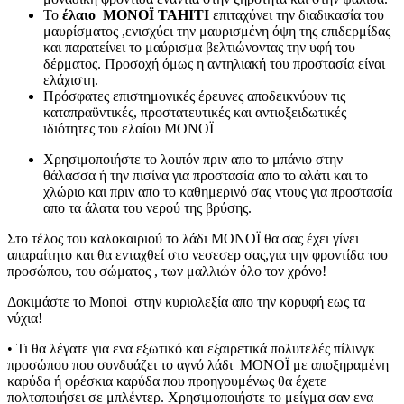
To
έλαιο MONOÏ TAHITI
επιταχύνει την διαδικασία του
μαυρίσματος ,ενισχύει την μαυρισμένη όψη της επιδερμίδας
και παρατείνει το μαύρισμα βελτιώνοντας την υφή του
δέρματος. Προσοχή όμως η αντηλιακή του προστασία είναι
ελάχιστη.
Πρόσφατες επιστημονικές έρευνες αποδεικνύουν τις
καταπραϋντικές, προστατευτικές και αντιοξειδωτικές
ιδιότητες του ελαίου MONOÏ
Χρησιμοποιήστε το λοιπόν πριν απο το μπάνιο στην
θάλασσα ή την πισίνα για προστασία απο το αλάτι και το
χλώριο και πριν απο το καθημερινό σας ντους για προστασία
απο τα άλατα του νερού της βρύσης.
Στο τέλος του καλοκαιριού το λάδι MONOÏ θα σας έχει γίνει
απαραίτητο και θα ενταχθεί στο νεσεσερ σας,για την φροντίδα του
προσώπου, του σώματος , των μαλλιών όλο τον χρόνο!
Δοκιμάστε το Monoi στην κυριολεξία απο την κορυφή εως τα
νύχια!
• Τι θα λέγατε για ενα εξωτικό και εξαιρετικά πολυτελές πίλινγκ
προσώπου που συνδυάζει το αγνό λάδι MONOÏ με αποξηραμένη
καρύδα ή φρέσκια καρύδα που προηγουμένως θα έχετε
πολτοποιήσει σε μπλέντερ. Χρησιμοποιήστε το μείγμα σαν ενα