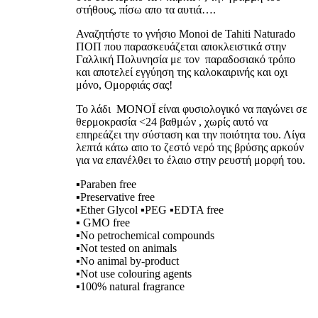
στήθους, πίσω απο τα αυτιά….
Αναζητήστε το γνήσιο Monoi de Tahiti Naturado
ΠΟΠ που παρασκευάζεται αποκλειστικά στην
Γαλλική Πολυνησία με τον παραδοσιακό τρόπο
και αποτελεί εγγύηση της καλοκαιρινής και οχι
μόνο, Ομορφιάς σας!
To λάδι MONOÏ είναι φυσιολογικό να παγώνει σε
θερμοκρασία <24 βαθμών , χωρίς αυτό να
επηρεάζει την σύσταση και την ποιότητα του. Λίγα
λεπτά κάτω απο το ζεστό νερό της βρύσης αρκούν
για να επανέλθει το έλαιο στην ρευστή μορφή του.
▪Paraben free
▪Preservative free
▪Ether Glycol ▪PEG ▪EDTA free
▪ GMO free
▪No petrochemical compounds
▪Not tested on animals
▪No animal by-product
▪Not use colouring agents
▪100% natural fragrance