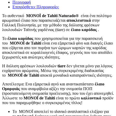
Περιγραφή
Επιπρόσθετες Πληροφορίες
Το αυθεντικό
MONOÏ de Tahiti Naturado®
είναι ένα πολύτιμο
αρωματικό έλαιο που παρασκευάζεται
αποκλειστικά
στην
Γαλλική Πολυνησία, με την μέθοδο της διύλισης φρέσκων
λουλουδιών Ταϊτινής γαρδένιας (tiare) σε
έλαιο καρύδας
.
Το
έλαιο καρύδας
που χρησιμοποιείται για την παρασσκευή
του
MONOÏ de Tahiti
είναι ενα εξαιρετικά φίνο και διαυγές έλαιο
που εξάγεται απο τον πυρήνα των ώριμων καρπών της καρύδας
αποκλειστικά σε κοραλλιογενές έδαφος, γεγονός που του αποδίδει
ξεχωριστές και ανώτερες ιδιότητες.
Η διύλιση φρέσκων λουλουδιών
tiare
δεν γίνεται μόνο για λόγους
ευχάριστου αρώματος. Μέσω της συγκεκριμένης διαδικασίας
το
MONOÏ de Tahiti
αποκτά μοναδικά καταπραϋντικές ιδιότητες.
Αποτέλεσμα: Ενα εξαιρετικά αγνό και αναντικατάστατο
έλαιο
Ομορφιάς
που αναμφίβολα αξίζει την ονομασία ΠΟΠ
(προστατευόμενη ονομασία προέλευσης), που του έχει απονεμηθεί.
Άλλωστε το
MONOÏ de Tahiti
είναι το πρώτο
καλλυντικό
προϊόν
που του παραχωρήθηκε ο συγκεκριμένος τίτλος!
Το MONOÏ αποτελεί το ιδανικό αναπλαστικό ελιξίριο για