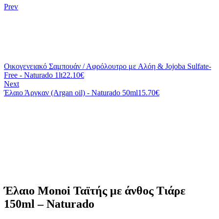
Prev
Οικογενειακό Σαμπουάν / Αφρόλουτρο με Αλόη & Jojoba Sulfate-
Free - Naturado 1lt
22.10
€
Next
Έλαιο Άργκαν (Argan oil) - Naturado 50ml
15.70
€
Έλαιο Monoi Ταϊτής με άνθος Τιάρε
150ml – Naturado