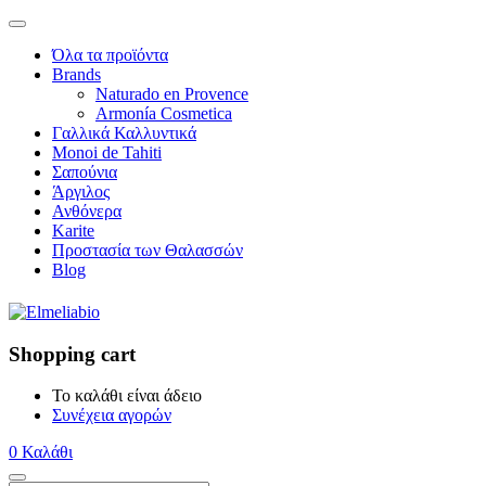
Όλα τα προϊόντα
Brands
Naturado en Provence
Armonía Cosmetica
Γαλλικά Καλλυντικά
Monoi de Tahiti
Σαπούνια
Άργιλος
Ανθόνερα
Karite
Προστασία των Θαλασσών
Blog
Shopping cart
Το καλάθι είναι άδειο
Συνέχεια αγορών
0
Καλάθι