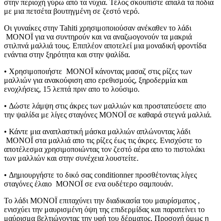
στην περιοχή γύρω από τα νύχια. Τέλος σκουπίστε απαλά τα πόδια
με μια πετσέτα βουτηγμένη σε ζεστό νερό.
Οι γυναίκες στην Tahiti χρησιμοποιούσαν ανέκαθεν το λάδι
MONOÏ για να συντηρούν και να αναζωογονούν τα μακριά
στιλπνά μαλλιά τους. Επιπλέον αποτελεί μια μοναδική φροντίδα
ενάντια στην ξηρότητα και στην ψαλίδα.
• Χρησιμοποιήστε MONOÏ κάνοντας μασαζ στις ρίζες των
μαλλιών για ανακούφιση απο ερεθισμούς, ξηροδερμία και
ενοχλήσεις, 15 λεπτά πριν απο το λούσιμο.
• Δώστε λάμψη στις άκρες των μαλλιών και προστατεύσετε απο
την ψαλίδα με λίγες σταγόνες MONOÏ σε καθαρά στεγνά μαλλιά.
• Κάντε μια αναπλαστική μάσκα μαλλιών απλώνοντας λάδι
MONOÏ στα μαλλιά απο τις ρίζες έως τις άκρες. Ενισχύστε το
αποτέλεσμα χρησιμοποιώντας τον ζεστό αέρα απο το πιστολάκι
των μαλλιών και στην συνέχεια λουστείτε.
• Δημιουργήστε το δικό σας conditionner προσθέτοντας λίγες
σταγόνες έλαιο MONOÏ σε ενα ουδέτερο σαμπουάν.
To λάδι MONOÏ επιταχύνει την διαδικασία του μαυρίσματος ,
ενισχύει την μαυρισμένη όψη της επιδερμίδας και παρατείνει το
μαύρισμα βελτιώνοντας την υφή του δέρματος. Προσοχή όμως η