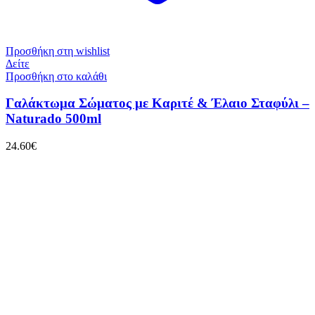
Προσθήκη στη wishlist
Δείτε
Προσθήκη στο καλάθι
Γαλάκτωμα Σώματος με Kαριτέ & Έλαιο Σταφύλι –
Naturado 500ml
24.60
€