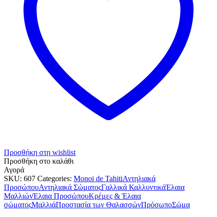
Προσθήκη στη wishlist
Προσθήκη στο καλάθι
Αγορά
SKU:
607
Categories:
Monoi de Tahiti
Αντηλιακά
Προσώπου
Αντηλιακά Σώματος
Γαλλικά Καλλυντικά
Έλαια
Μαλλιών
Έλαια Προσώπου
Κρέμες & Έλαια
σώματος
Μαλλιά
Προστασία των Θαλασσών
Πρόσωπο
Σώμα