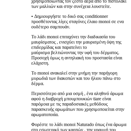
χρησιμοποιώντας τον ζεστό αέρα απο το πιστολάκι
των μαλλιών και στην συνέχεια λουστείτε.
• Δημιουργήστε το δικό σας conditionner
προσθέτοντας λίγες σταγόνες έλαιο monoi σε ενα
ουδέτερο σαμπουάν.
To λάδι monoi επιταχύνει την διαδικασία του
μαυρίσματος , ενισχύει την μαυρισμένη όψη της
επιδερμίδας και παρατείνει το
μαύρισμα βελτιώνοντας την υφή του δέρματος.
Προσοχή όμως η αντηλιακή του προστασία είναι
ελάχιστη.
To monoi ανακαλεί στην μνήμη την παρήγορη
μυρωδιά των διακοπών και του ήλιου πάνω στο
δέρμα.
Περισσότερο από μια οσμή , ένα αληθινό άρωμα
αφού η διαβροχή μπουμπουκιών tiare είναι
παρόμοια με τις παραδοσιακές μεθόδους
παρασκευής αρωμάτων που χρησιμοποιείται στην
αρωματοποιία.
Φορέστε το λάδι monoi Naturado όπως ένα άρωμα
στο εσωτερικό των καρπών , την γραμμή του