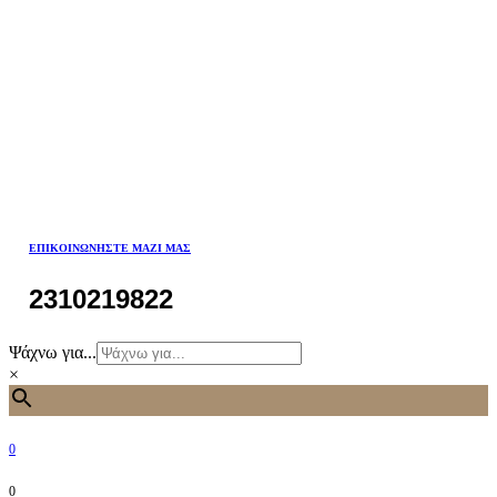
ΕΠΙΚΟΙΝΩΝΉΣΤΕ ΜΑΖΊ ΜΑΣ
2310219822
Ψάχνω για...
×
0
0