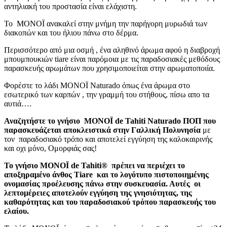
αντηλιακή του προστασία είναι ελάχιστη.
To MONOÏ ανακαλεί στην μνήμη την παρήγορη μυρωδιά των
διακοπών και του ήλιου πάνω στο δέρμα.
Περισσότερο από μια οσμή , ένα αληθινό άρωμα αφού η διαβροχή
μπουμπουκιών tiare είναι παρόμοια με τις παραδοσιακές μεθόδους
παρασκευής αρωμάτων που χρησιμοποιείται στην αρωματοποιία.
Φορέστε το λάδι MONOÏ Naturado όπως ένα άρωμα στο
εσωτερικό των καρπών , την γραμμή του στήθους, πίσω απο τα
αυτιά….
Αναζητήστε το γνήσιο MONOÏ de Tahiti Naturado ΠΟΠ που
παρασκευάζεται αποκλειστικά στην Γαλλική Πολυνησία
με
τον παραδοσιακό τρόπο και αποτελεί εγγύηση της καλοκαιρινής
και οχι μόνο, Ομορφιάς σας!
Το γνήσιο MONOÏ de Tahiti® πρέπει να περιέχει το
αποξηραμένο άνθος Tiare και το λογότυπο πιστοποιημένης
ονομασίας προέλευσης πάνω στην συσκευασία. Αυτές οι
λεπτομέρειες αποτελούν εγγύηση της γνησιότητας, της
καθαρότητας και του παραδοσιακού τρόπου παρασκευής του
ελαίου.