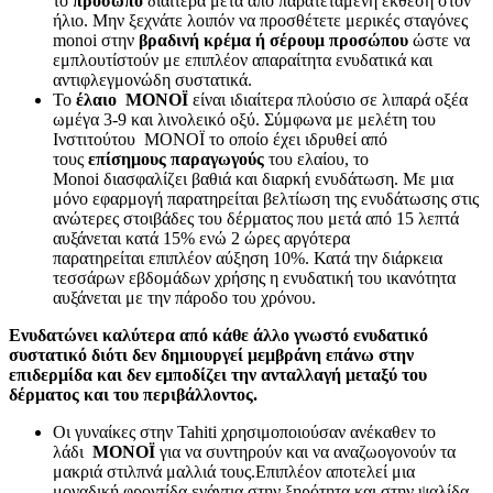
το
πρόσωπό
διαίτερα μετά από παρατεταμένη έκθεση στον
ήλιο. Μην ξεχνάτε λοιπόν να προσθέτετε μερικές σταγόνες
monoi στην
βραδινή κρέμα ή σέρουμ προσώπου
ώστε να
εμπλουτίστούν με επιπλέον απαραίτητα ενυδατικά και
αντιφλεγμονώδη συστατικά.
Το
έλαιο MONOÏ
είναι ιδιαίτερα πλούσιο σε λιπαρά οξέα
ωμέγα 3-9 και λινολεικό οξύ. Σύμφωνα με μελέτη του
Ινστιτούτου MONOÏ το οποίο έχει ιδρυθεί από
τους
επίσημους παραγωγούς
του ελαίου, το
Monoi διασφαλίζει βαθιά και διαρκή ενυδάτωση. Με μια
μόνο εφαρμογή παρατηρείται βελτίωση της ενυδάτωσης στις
ανώτερες στοιβάδες του δέρματος που μετά από 15 λεπτά
αυξάνεται κατά 15% ενώ 2 ώρες αργότερα
παρατηρείται επιπλέον αύξηση 10%. Κατά την διάρκεια
τεσσάρων εβδομάδων χρήσης η ενυδατική του ικανότητα
αυξάνεται με την πάροδο του χρόνου.
Ενυδατώνει καλύτερα από κάθε άλλο γνωστό ενυδατικό
συστατικό διότι δεν δημιουργεί μεμβράνη επάνω στην
επιδερμίδα και δεν εμποδίζει την ανταλλαγή μεταξύ του
δέρματος και του περιβάλλοντος.
Οι γυναίκες στην Tahiti χρησιμοποιούσαν ανέκαθεν το
λάδι
MONOÏ
για να συντηρούν και να αναζωογονούν τα
μακριά στιλπνά μαλλιά τους.Επιπλέον αποτελεί μια
μοναδική φροντίδα ενάντια στην ξηρότητα και στην ψαλίδα.