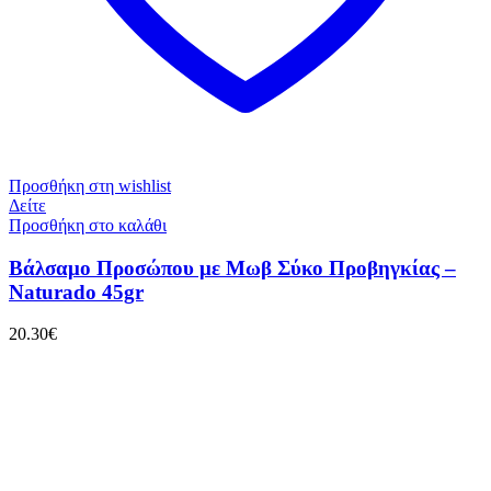
Προσθήκη στη wishlist
Δείτε
Προσθήκη στο καλάθι
Βάλσαμο Προσώπου με Μωβ Σύκο Προβηγκίας –
Naturado 45gr
20.30
€