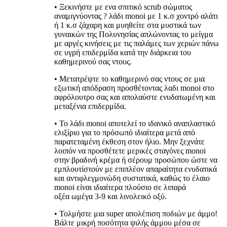
• Ξεκινήστε με ενα σπιτικό scrub σώματος
αναμιγνύοντας ? λάδι monoi με 1 κ.σ χοντρό αλάτι
ή 1 κ.σ ζάχαρη και μυηθείτε στα μυστικά των
γυναικών της Πολυνησίας απλώνοντας το μείγμα
με αργές κινήσεις με τις παλάμες των χεριών πάνω
σε υγρή επιδερμίδα κατά την διάρκεια του
καθημερινού σας ντους.
• Μετατρέψτε το καθημερινό σας ντους σε μια
εξωτική απόδραση προσθέτοντας λαδι monoi στο
αφρόλουτρο σας και απολαύστε ενυδατωμένη και
μεταξένια επιδερμίδα.
• Το λάδι monoi αποτελεί το ιδανικό αναπλαστικό
ελιξίριο για το πρόσωπό ιδιαίτερα μετά από
παρατεταμένη έκθεση στον ήλιο. Μην ξεχνάτε
λοιπόν να προσθέτετε μερικές σταγόνες monoi
στην βραδινή κρέμα ή σέρουμ προσώπου ώστε να
εμπλουτίστούν με επιπλέον απαραίτητα ενυδατικά
και αντιφλεγμονώδη συστατικά, καθώς το έλαιο
monoi είναι ιδιαίτερα πλούσιο σε λιπαρά
οξέα ωμέγα 3-9 και λινολεικό οξύ.
• Τολμήστε μια super απολέπιση ποδιών με άμμο!
Βάλτε μικρή ποσότητα ψιλής άμμου μέσα σε