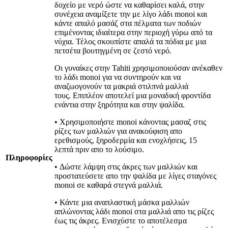
δοχείο με νερό ώστε να καθαρίσει καλά, στην
συνέχεια αναμίξετε την με λίγο λάδι monoi και
κάντε απαλό μασάζ στα πέλματα των ποδιών
επιμένοντας ιδιαίτερα στην περιοχή γύρω από τα
νύχια. Τέλος σκουπίστε απαλά τα πόδια με μια
πετσέτα βουτηγμένη σε ζεστό νερό.
Οι γυναίκες στην Tahiti χρησιμοποιούσαν ανέκαθεν
το λάδι monoi για να συντηρούν και να
αναζωογονούν τα μακριά στιλπνά μαλλιά
τους. Επιπλέον αποτελεί μια μοναδική φροντίδα
ενάντια στην ξηρότητα και στην ψαλίδα.
• Χρησιμοποιήστε monoi κάνοντας μασαζ στις
ρίζες των μαλλιών για ανακούφιση απο
ερεθισμούς, ξηροδερμία και ενοχλήσεις, 15
λεπτά πριν απο το λούσιμο.
Πληροφορίες
• Δώστε λάμψη στις άκρες των μαλλιών και
προστατεύσετε απο την ψαλίδα με λίγες σταγόνες
monoi σε καθαρά στεγνά μαλλιά.
• Κάντε μια αναπλαστική μάσκα μαλλιών
απλώνοντας λάδι monoi στα μαλλιά απο τις ρίζες
έως τις άκρες. Ενισχύστε το αποτέλεσμα