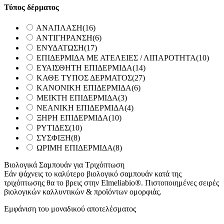
Τύπος δέρματος
ΑΝΑΠΛΑΣΗ
(16)
ΑΝΤΙΓΗΡΑΝΣΗ
(6)
ΕΝΥΔΑΤΩΣΗ
(17)
ΕΠΙΔΕΡΜΙΔΑ ΜΕ ΑΤΕΛΕΙΕΣ / ΛΙΠΑΡΟΤΗΤΑ
(10)
ΕΥΑΙΣΘΗΤΗ ΕΠΙΔΕΡΜΙΔΑ
(14)
ΚΑΘΕ ΤΥΠΟΣ ΔΕΡΜΑΤΟΣ
(27)
ΚΑΝΟΝΙΚΗ ΕΠΙΔΕΡΜΙΔΑ
(6)
ΜΕΙΚΤΗ ΕΠΙΔΕΡΜΙΔΑ
(3)
ΝΕΑΝΙΚΗ ΕΠΙΔΕΡΜΙΔΑ
(4)
ΞΗΡΗ ΕΠΙΔΕΡΜΙΔΑ
(10)
ΡΥΤΙΔΕΣ
(10)
ΣΥΣΦΙΞΗ
(8)
ΩΡΙΜΗ ΕΠΙΔΕΡΜΙΔΑ
(8)
Βιολογικά Σαμπουάν για Τριχόπτωση
Εάν ψάχνεις το καλύτερο βιολογικό σαμπουάν κατά της
τριχόπτωσης θα το βρεις στην Elmeliabio®. Πιστοποιημένες σειρές
βιολογικών καλλυντικών & προϊόντων ομορφιάς.
Εμφάνιση του μοναδικού αποτελέσματος