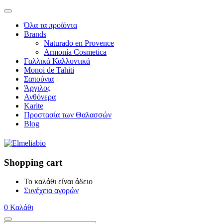
Όλα τα προϊόντα
Brands
Naturado en Provence
Armonía Cosmetica
Γαλλικά Καλλυντικά
Monoi de Tahiti
Σαπούνια
Άργιλος
Ανθόνερα
Karite
Προστασία των Θαλασσών
Blog
Shopping cart
Το καλάθι είναι άδειο
Συνέχεια αγορών
0
Καλάθι