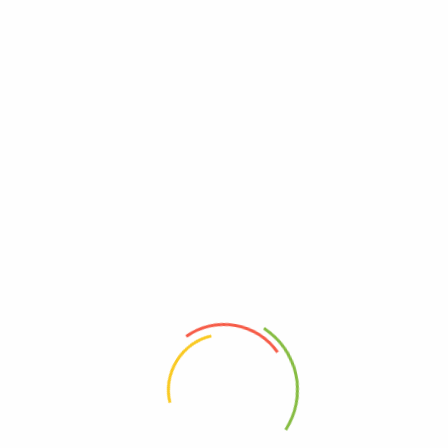
13.10
€
Επικοινωνήστε μαζί μας
info@elmeliabio.com
ΚΑΛΈΣΤΕ ΜΑΣ
2310219822