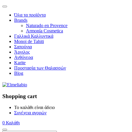
Όλα τα προϊόντα
Brands
Naturado en Provence
Armonía Cosmetica
Γαλλικά Καλλυντικά
Monoi de Tahiti
Σαπούνια
Άργιλος
Ανθόνερα
Karite
Προστασία των Θαλασσών
Blog
Shopping cart
Το καλάθι είναι άδειο
Συνέχεια αγορών
0
Καλάθι