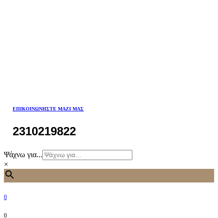
ΕΠΙΚΟΙΝΩΝΉΣΤΕ ΜΑΖΊ ΜΑΣ
2310219822
Ψάχνω για...
×
0
0