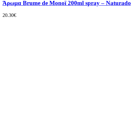
Άρωμα Brume de Monoï 200ml spray – Naturado
20.30
€