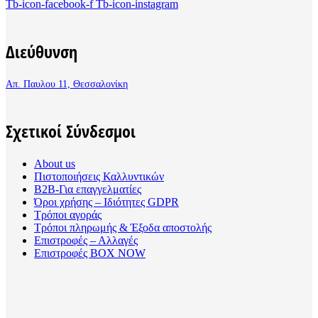
Tb-icon-facebook-f
Tb-icon-instagram
Διεύθυνση
Απ. Παυλου 11, Θεσσαλονίκη
Σχετικοί Σύνδεσμοι
About us
Πιστοποιήσεις Καλλυντικών
B2B-Για επαγγελματίες
Όροι χρήσης – Ιδιότητες GDPR
Τρόποι αγοράς
Τρόποι πληρωμής & Έξοδα αποστολής
Επιστροφές – Αλλαγές
Επιστροφές BOX NOW