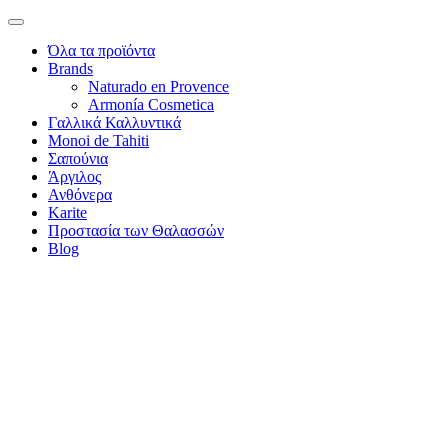
Όλα τα προϊόντα
Brands
Naturado en Provence
Armonía Cosmetica
Γαλλικά Καλλυντικά
Monoi de Tahiti
Σαπούνια
Άργιλος
Ανθόνερα
Karite
Προστασία των Θαλασσών
Blog