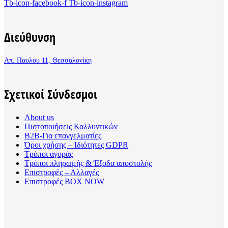
Tb-icon-facebook-f
Tb-icon-instagram
Διεύθυνση
Απ. Παυλου 11, Θεσσαλονίκη
Σχετικοί Σύνδεσμοι
About us
Πιστοποιήσεις Καλλυντικών
B2B-Για επαγγελματίες
Όροι χρήσης – Ιδιότητες GDPR
Τρόποι αγοράς
Τρόποι πληρωμής & Έξοδα αποστολής
Επιστροφές – Αλλαγές
Επιστροφές BOX NOW