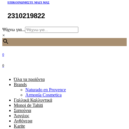
ΕΠΙΚΟΙΝΩΝΉΣΤΕ ΜΑΖΊ ΜΑΣ
2310219822
Ψάχνω για...
×
0
0
Όλα τα προϊόντα
Brands
Naturado en Provence
Armonía Cosmetica
Γαλλικά Καλλυντικά
Monoi de Tahiti
Σαπούνια
Άργιλος
Ανθόνερα
Karite