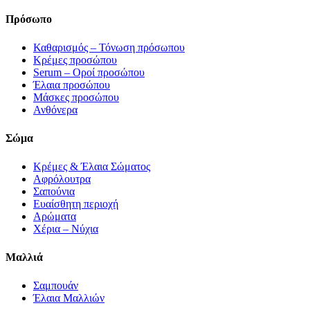
Πρόσωπο
Καθαρισμός – Τόνωση πρόσωπου
Κρέμες προσώπου
Serum – Οροί προσώπου
Έλαια προσώπου
Μάσκες προσώπου
Ανθόνερα
Σώμα
Κρέμες & Έλαια Σώματος
Αφρόλουτρα
Σαπούνια
Eυαίσθητη περιοχή
Αρώματα
Χέρια – Νύχια
Μαλλιά
Σαμπουάν
Έλαια Μαλλιών