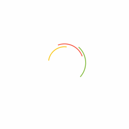
ΚΑΛΈΣΤΕ ΜΑΣ
2310219822
Διεύθυνση
Απ. Παυλου 11, Θεσσαλονίκη
Σχετικοί Σύνδεσμοι
About us
Πιστοποιήσεις Καλλυντικών
B2B-Για επαγγελματίες
Όροι χρήσης – Ιδιότητες GDPR